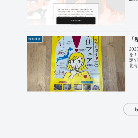
「
地方移住
20
を！
定N
北海