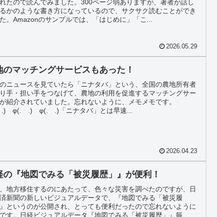
れたので読んでみました。300ページ弱ありますが、著者が話し
るかのような書き方になっているので、サクサク読むことができ
た。Amazonのサンプルでは、「はじめに」「こ...
2026.05.29
地のマッチングサービスもあった！
のニュースを見ていたら「ニナタバ」という、全国の農地所有者
り手・担い手をつなげて、農地の利用を促進するマッチングサー
が紹介されていました。忘れないように、メモメモです。
 .) φ(. .) φ(. .)「ニナタバ」とは早速...
2026.04.23
経の『地図でみる「被災履歴」』が便利！
、地方移住するのにあたって、色々な災害を調べたのですが、日
済新聞の新しいビジュアルデータで、『地図でみる「被災履
』というのが公開され、とっても便利だったので忘れないように
です。日経ビジュアルデータ『地図でみる「被災履歴」』毎...