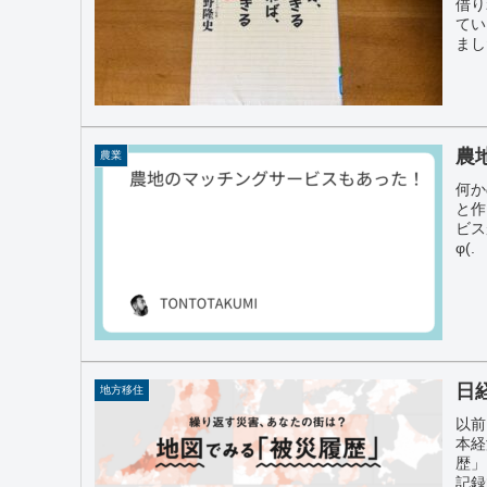
借り
てい
まし
農
農業
何か
と作
ビス
φ(.
日
地方移住
以前
本経
歴」
記録