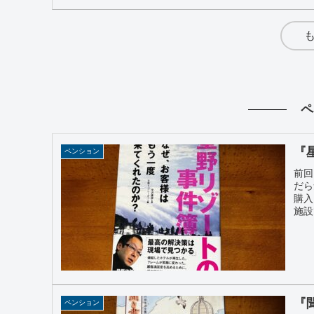
ペ
『
ペンション
前回
だら
購入
施設
『
ペンション