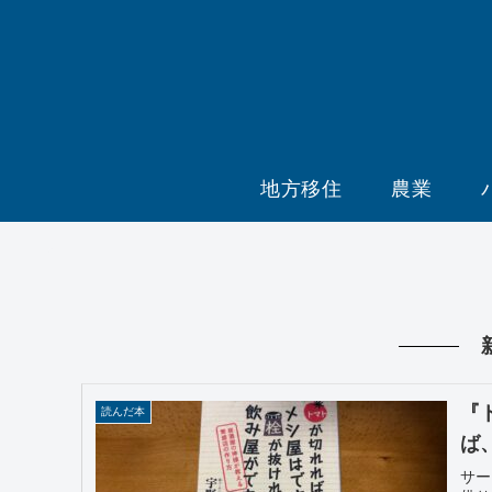
地方移住
農業
『
読んだ本
ば
サー