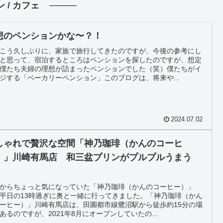
 / カフェ
想のペンションかな〜？！
こう久しぶりに、家族で旅行してきたのですが、今後の参考にし
と思って、宿泊するところはペンションを探したのですが、想定
僕たち夫婦の理想が詰まったペンションでした（笑）僕たちがイ
ジする「ベーカリーペンション」このブログは、将来や...
2024.07.02
しゃれで贅沢な空間「神乃珈琲（かんのコーヒ
）」川崎有馬店 和三盆プリンがプルプルうまう
！
からちょっと気になっていた「神乃珈琲（かんのコーヒー）」
平日の13時過ぎに奥と一緒に行ってきました。「神乃珈琲（かん
ーヒー）」川崎有馬店は、田園都市線鷺沼駅から徒歩約15分の場
あるのですが、2021年8月にオープンしていたの...