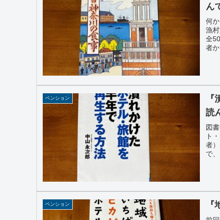
ん
何か
漁村
全5
者か
『
ペンション
読
図書
ト・
者）
で、
『
ペンション
前回