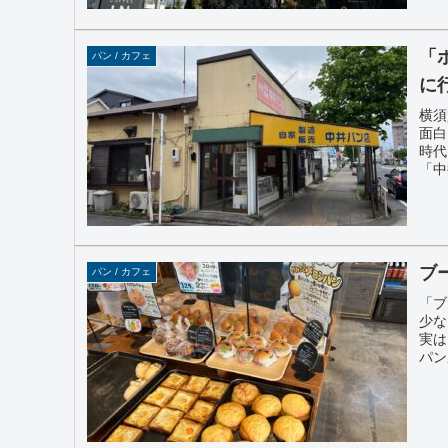
「
パン / カフェ
に
横須
面白
時代
「中
ブ
パン / カフェ
「ブ
少な
実は
パン