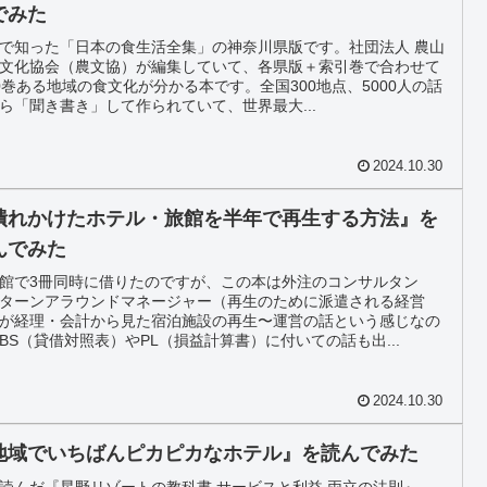
でみた
で知った「日本の食生活全集」の神奈川県版です。社団法人 農山
文化協会（農文協）が編集していて、各県版＋索引巻で合わせて
0巻ある地域の食文化が分かる本です。全国300地点、5000人の話
ら「聞き書き」して作られていて、世界最大...
2024.10.30
潰れかけたホテル・旅館を半年で再生する方法』を
んでみた
館で3冊同時に借りたのですが、この本は外注のコンサルタン
ターンアラウンドマネージャー（再生のために派遣される経営
が経理・会計から見た宿泊施設の再生〜運営の話という感じなの
BS（貸借対照表）やPL（損益計算書）に付いての話も出...
2024.10.30
地域でいちばんピカピカなホテル』を読んでみた
読んだ『星野リゾートの教科書 サービスと利益 両立の法則』