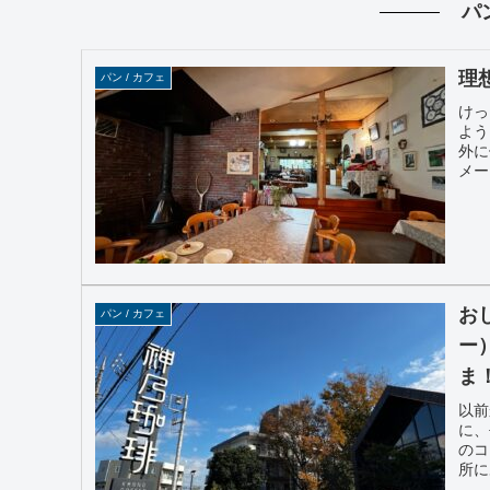
パン
理
パン / カフェ
けっ
よう
外に
メー
お
パン / カフェ
ー
ま
以前
に、
のコ
所に