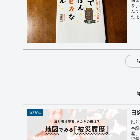
を、
んで
たよ
日
地方移住
以前
本経
歴」
記録